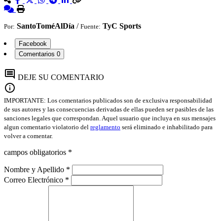
SantoToméAlDía
/
TyC Sports
Por:
Fuente:
Facebook
Comentarios
0
comment
DEJE SU COMENTARIO
info
IMPORTANTE: Los comentarios publicados son de exclusiva responsabilidad
de sus autores y las consecuencias derivadas de ellas pueden ser pasibles de las
sanciones legales que correspondan. Aquel usuario que incluya en sus mensajes
algun comentario violatorio del
reglamento
será eliminado e inhabilitado para
volver a comentar.
campos obligatorios *
Nombre y Apellido *
Correo Electrónico *