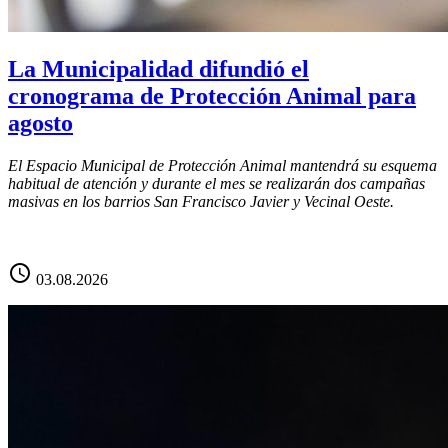
La Municipalidad difundió el
cronograma de Protección Animal para
agosto
El Espacio Municipal de Protección Animal mantendrá su esquema
habitual de atención y durante el mes se realizarán dos campañas
masivas en los barrios San Francisco Javier y Vecinal Oeste.
schedule
03.08.2026