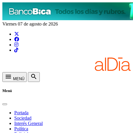
Viernes 07 de agosto de 2026
menu
search
MENÚ
Menú
Portada
Sociedad
Interés General
Política