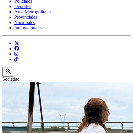
Policiales
Deportes
Área Metropolitana
Provinciales
Nacionales
Internacionales
search
Sociedad