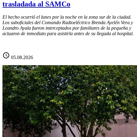
trasladada al SAMCo
El hecho ocurrió el lunes por la noche en la zona sur de la ciudad.
Los suboficiales del Comando Radioeléctrico Brenda Ayelén Vera y
Leandro Ayala fueron interceptados por familiares de la pequeña y
actuaron de inmediato para asistirla antes de su llegada al hospital.
schedule
05.08.2026