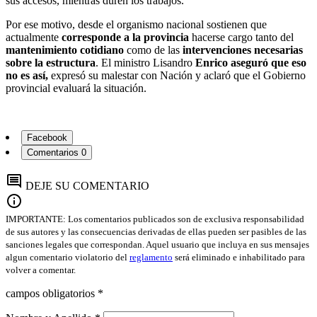
sus accesos, mientras duren los trabajos.
Por ese motivo, desde el organismo nacional sostienen que
actualmente
corresponde a la provincia
hacerse cargo tanto del
mantenimiento cotidiano
como de las
intervenciones necesarias
sobre la estructura
. El ministro Lisandro
Enrico aseguró que eso
no es así,
expresó su malestar con Nación y aclaró que el Gobierno
provincial evaluará la situación.
Facebook
Comentarios
0
comment
DEJE SU COMENTARIO
info
IMPORTANTE: Los comentarios publicados son de exclusiva responsabilidad
de sus autores y las consecuencias derivadas de ellas pueden ser pasibles de las
sanciones legales que correspondan. Aquel usuario que incluya en sus mensajes
algun comentario violatorio del
reglamento
será eliminado e inhabilitado para
volver a comentar.
campos obligatorios *