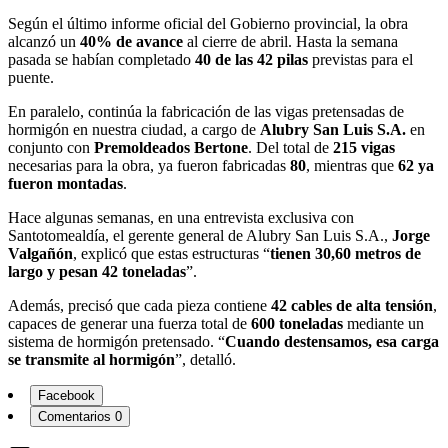
Según el último informe oficial del Gobierno provincial, la obra
alcanzó un
40% de avance
al cierre de abril. Hasta la semana
pasada se habían completado
40 de las 42 pilas
previstas para el
puente.
En paralelo, continúa la fabricación de las vigas pretensadas de
hormigón en nuestra ciudad, a cargo de
Alubry San Luis S.A.
en
conjunto con
Premoldeados Bertone
. Del total de
215 vigas
necesarias para la obra, ya fueron fabricadas
80
, mientras que
62 ya
fueron montadas
.
Hace algunas semanas, en una entrevista exclusiva con
Santotomealdía, el gerente general de Alubry San Luis S.A.,
Jorge
Valgañón
, explicó que estas estructuras “
tienen 30,60 metros de
largo y pesan 42 toneladas
”.
Además, precisó que cada pieza contiene
42 cables de alta tensión
,
capaces de generar una fuerza total de
600 toneladas
mediante un
sistema de hormigón pretensado. “
Cuando destensamos, esa carga
se transmite al hormigón
”, detalló.
Facebook
Comentarios
0