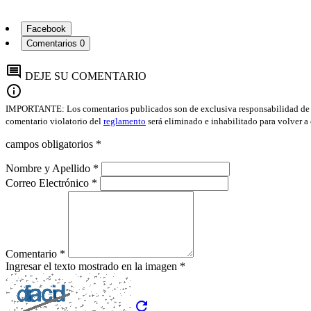
Facebook
Comentarios
0
comment
DEJE SU COMENTARIO
info
IMPORTANTE: Los comentarios publicados son de exclusiva responsabilidad de sus
comentario violatorio del
reglamento
será eliminado e inhabilitado para volver a
campos obligatorios *
Nombre y Apellido *
Correo Electrónico *
Comentario *
Ingresar el texto mostrado en la imagen *
refresh