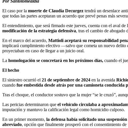
Por Santotomealdía
El caso por la
muerte de Claudia Decurgez
tendrá un desenlace ant
que todas las partes aceptaran un acuerdo que prevé penas más severas
El entendimiento, que será firmado este jueves, cuenta con el aval de
modificación de la estrategia defensiva
, tras el cambio de abogado 
En el marco del acuerdo,
Mattioli aceptará su responsabilidad pen
implicará cumplimiento efectivo —salvo que cometa un nuevo delito du
proyectaban en caso de llegar a un juicio oral.
La
homologación se concretará en los próximos días,
cuando el jue
El hecho
El siniestro ocurrió el
21 de septiembre de 2024
en la avenida
Richie
cuando
fue embestida desde atrás por una camioneta conducida p
Tras el choque, el conductor sostuvo que la mujer “se le cruzó”, aunqu
Las pericias determinaron que
el vehículo circulaba a aproximadam
imputación y mantuvo la calificación legal como homicidio culposo.
En un primer momento,
la defensa había solicitado una suspensión
abreviado
, opción que finalmente prosperó con el consentimiento de t