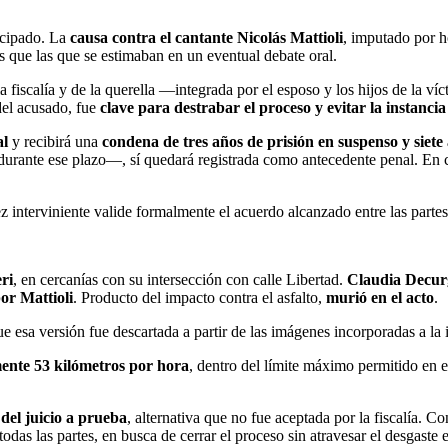
icipado. La
causa contra el cantante Nicolás Mattioli
, imputado por 
 que las que se estimaban en un eventual debate oral.
 la fiscalía y de la querella —integrada por el esposo y los hijos de l
del acusado, fue
clave para destrabar el proceso y evitar la instancia 
al
y recibirá una
condena de tres años de prisión en suspenso y siete
rante ese plazo—, sí quedará registrada como antecedente penal. En cua
z interviniente valide formalmente el acuerdo alcanzado entre las partes
ri
, en cercanías con su intersección con calle Libertad.
Claudia Decur
or Mattioli
. Producto del impacto contra el asfalto,
murió en el acto
.
e esa versión fue descartada a partir de las imágenes incorporadas a la 
ente 53 kilómetros por hora
, dentro del límite máximo permitido en
 del juicio a prueba
, alternativa que no fue aceptada por la fiscalía. C
odas las partes, en busca de cerrar el proceso sin atravesar el desgaste